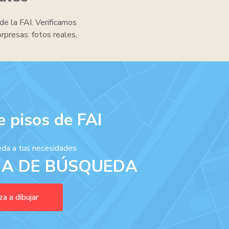
de la FAI. Verificamos
orpresas: fotos reales,
 pisos de FAI
da a tus necesidades
NA DE BÚSQUEDA
a a dibujar