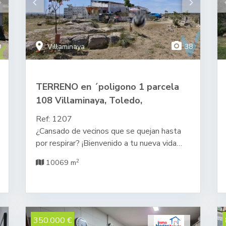
rrow_right
keyboard_arrow_left
keyboard_arrow_right
keyboard
location_on
photo_camera
9
Villaminaya
38
TERRENO en ´poligono 1 parcela
108 Villaminaya, Toledo,
Villaminaya
Ref: 1207
¿Cansado de vecinos que se quejan hasta
por respirar? ¡Bienvenido a tu nueva vida
en Villaminaya (Toledo)! Te presentamos
2
10069 m
10.069 m² de pura libertad. ¡Sí!, has leído
bien: ¡más de una hectárea para ti solito! EL
"EQUIPO DE RESCATE" INCLUIDO
(Vivienda con estilo): AGUA Y
SUPERVIVENCIA (El paraíso del prepper):
350.000 €