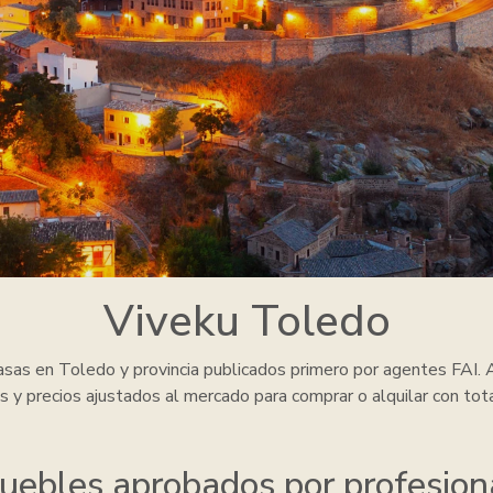
Viveku Toledo
casas
en Toledo y provincia
publicados primero por agentes FAI. A
s y precios ajustados al mercado para comprar o alquilar con tota
uebles aprobados por profesion