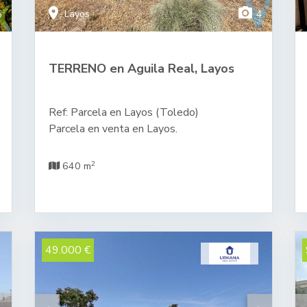
location_on
photo_camera
5
Layos
4
TERRENO en Aguila Real, Layos
Ref: Parcela en Layos (Toledo)
Parcela en venta en Layos.
2
640 m
49.000 €