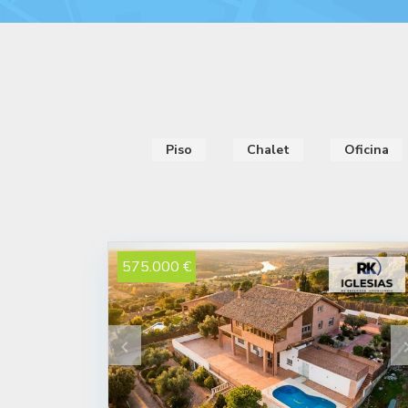
Piso
Chalet
Oficina
575.000 €
keyboard_arrow_left
keyboard_a