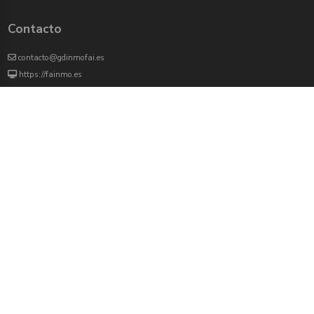
Contacto
contacto@gdinmofai.es
https://fainmo.es
VIVEKU
4000 agentes inmobiliarios han revisado previamente todas las propiedades que
aparecen en este portal
Redes sociales:
Twitter
Facebook
Instagram