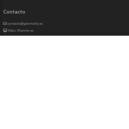
Contacto
contacto@gdinmofai.es
https://fainmo.es
VIVEKU
4000 agentes inmobiliarios han revisado previamente todas las propiedades que
aparecen en este portal
Redes sociales:
Twitter
Facebook
Instagram