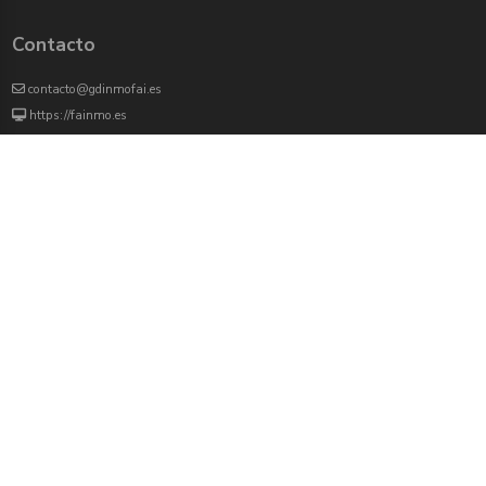
Contacto
contacto@gdinmofai.es
https://fainmo.es
VIVEKU
4000 agentes inmobiliarios han revisado previamente todas las propiedades que
aparecen en este portal
Redes sociales:
Twitter
Facebook
Instagram