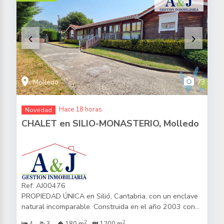
concertar visita, solo por tlf.
keyboard_arrow_left
keyboard_arrow_right
location_on
photo_camera
Molledo
73
Hace 18 horas
Novedad
CHALET en SILIO-MONASTERIO, Molledo
Ref: AJ00476
PROPIEDAD ÚNICA en Silió, Cantabria, con un enclave
natural incomparable. Construida en el año 2003 con
madera maciza de abeto finlandés, esta vivienda
2
2
4
3
180 m
1200 m