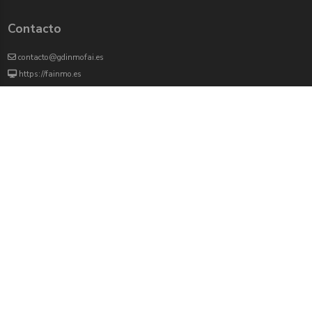
Contacto
contacto@gdinmofai.es
https://fainmo.es
VIVEKU
4000 agentes inmobiliarios han revisado previamente todas las propiedades que
aparecen en este portal
Redes sociales:
Twitter
Facebook
Instagram