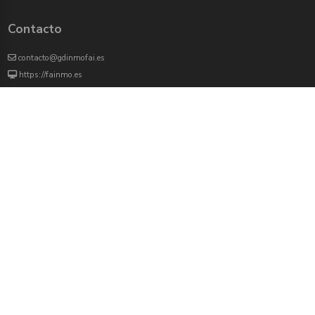
Contacto
contacto@gdinmofai.es
https://fainmo.es
VIVEKU
4000 agentes inmobiliarios han revisado previamente todas las propiedades que
aparecen en este portal
Redes sociales:
Twitter
Facebook
Instagram