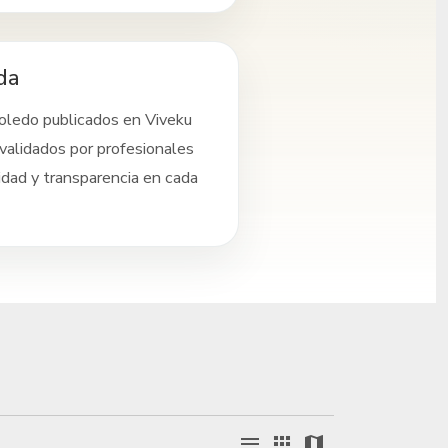
da
oledo
publicados en Viveku
validados por profesionales
idad y transparencia en cada
menu
apps
map