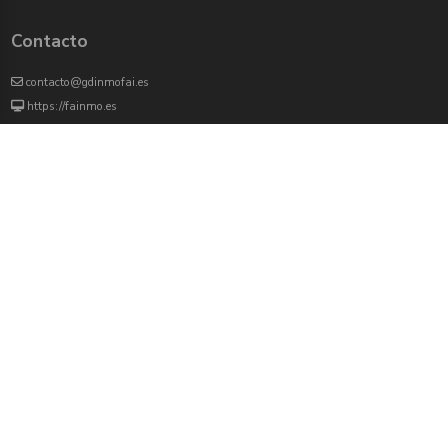
Contacto
contacto@gdinmofai.es
https://fainmo.es
VIVEKU
4000 agentes inmobiliarios han revisado previamente todas las propiedades que
aparecen en este portal
Redes sociales:
Twitter
Facebook
Instagram