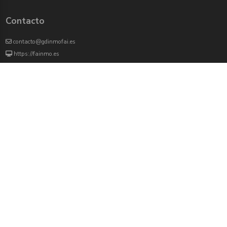
Contacto
contacto@gdinmofai.es
https://fainmo.es
VIVEKU
4000 agentes inmobiliarios han revisado previamente todas las propiedades que
aparecen en este portal
Redes sociales:
Twitter
Facebook
Instagram