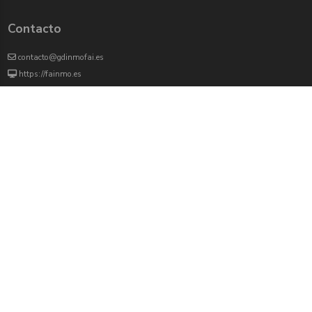
Contacto
contacto@gdinmofai.es
https://fainmo.es
VIVEKU
4000 agentes inmobiliarios han revisado previamente todas las propiedades que
aparecen en este portal
Redes sociales:
Twitter
Facebook
Instagram