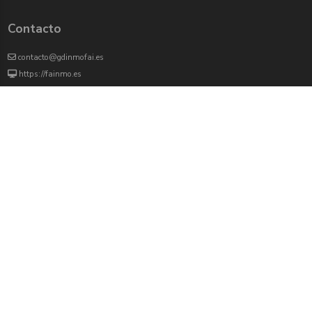
Contacto
contacto@gdinmofai.es
https://fainmo.es
VIVEKU
4000 agentes inmobiliarios han revisado previamente todas las propiedades que
aparecen en este portal
Redes sociales:
Twitter
Facebook
Instagram