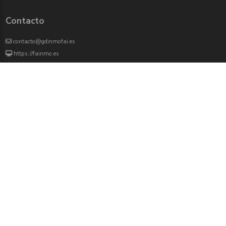
Contacto
contacto@gdinmofai.es
https://fainmo.es
VIVEKU
4000 agentes inmobiliarios han revisado previamente todas las propiedades que
aparecen en este portal
Redes sociales:
Twitter
Facebook
Instagram