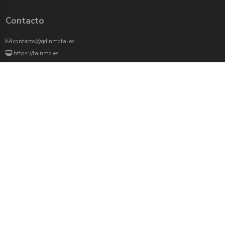
Contacto
contacto@gdinmofai.es
https://fainmo.es
VIVEKU
4000 agentes inmobiliarios han revisado previamente todas las propiedades que
aparecen en este portal
Redes sociales:
Twitter
Facebook
Instagram