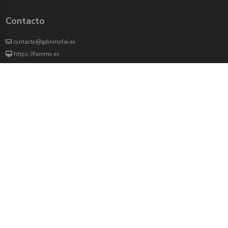
Contacto
contacto@gdinmofai.es
https://fainmo.es
VIVEKU
4000 agentes inmobiliarios han revisado previamente todas las propiedades que
aparecen en este portal
Redes sociales:
Twitter
Facebook
Instagram