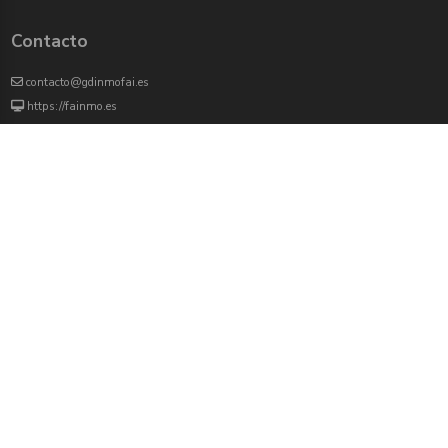
Contacto
contacto@gdinmofai.es
https://fainmo.es
VIVEKU
4000 agentes inmobiliarios han revisado previamente todas las propiedades que
aparecen en este portal
Redes sociales:
Twitter
Facebook
Instagram