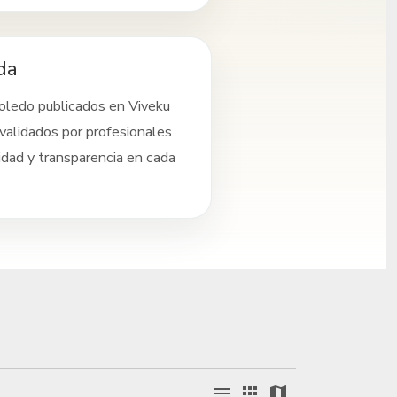
da
oledo
publicados en Viveku
validados por profesionales
idad y transparencia en cada
menu
apps
map