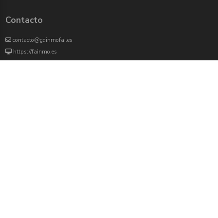
Contacto
contacto@gdinmofai.es
https://fainmo.es
VIVEKU
4000 agentes inmobiliarios han revisado previamente todas las propiedades que
aparecen en este portal
Redes sociales:
Twitter
Facebook
Instagram