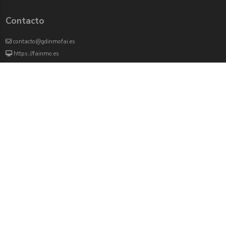
Contacto
contacto@gdinmofai.es
https://fainmo.es
VIVEKU
4000 agentes inmobiliarios han revisado previamente todas las propiedades que
aparecen en este portal
Redes sociales:
Twitter
Facebook
Instagram