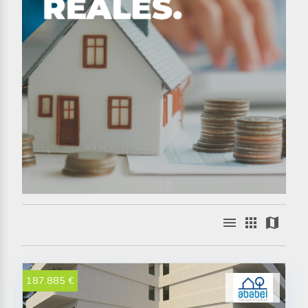
menu
apps
map
187.885 €