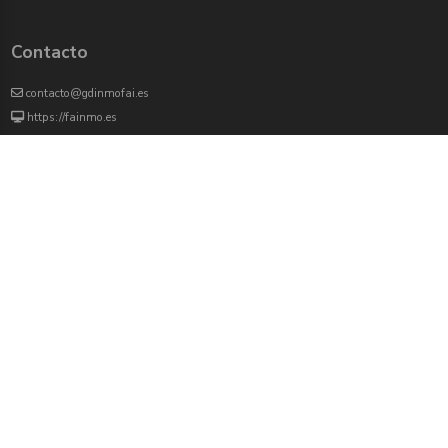
Contacto
contacto@gdinmofai.es
https://fainmo.es
VIVEKU
4000 agentes inmobiliarios han revisado previamente todas las propiedades que
aparecen en este portal
Redes sociales:
Twitter
Facebook
Instagram