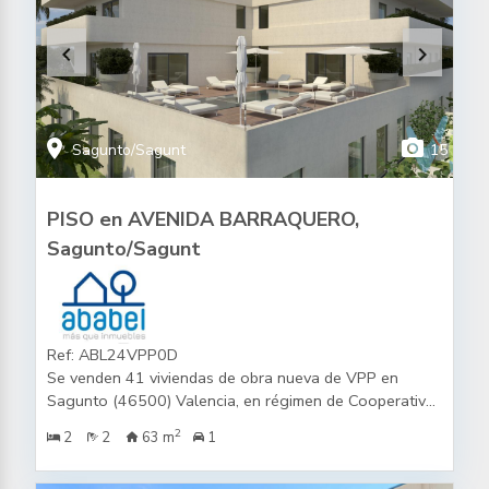
keyboard_arrow_left
keyboard_arrow_right
location_on
photo_camera
Sagunto/Sagunt
15
PISO en AVENIDA BARRAQUERO,
Sagunto/Sagunt
Ref: ABL24VPP0D
Se venden 41 viviendas de obra nueva de VPP en
Sagunto (46500) Valencia, en régimen de Cooperativa,
de las cuales una de ella es una vivienda adaptada.Es
2
2
2
63 m
1
necesario que el comprador cumpla los requisitos
necesarios para la adquisición de una vivienda de