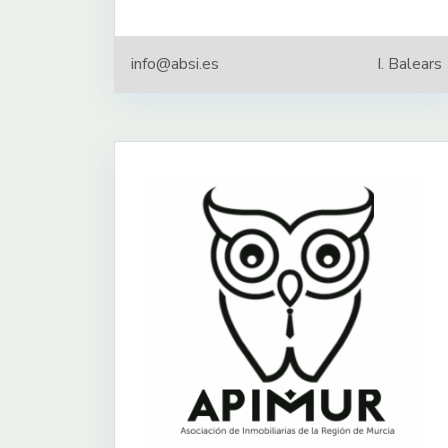
info@absi.es
I. Balears