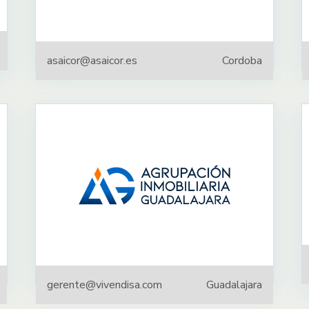
asaicor@asaicor.es
Cordoba
gerente@vivendisa.com
Guadalajara