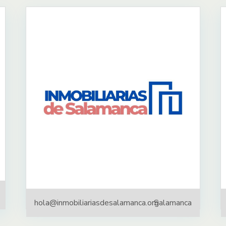
hola@inmobiliariasdesalamanca.org
Salamanca