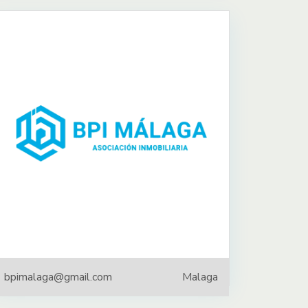
bpimalaga@gmail.com
Malaga