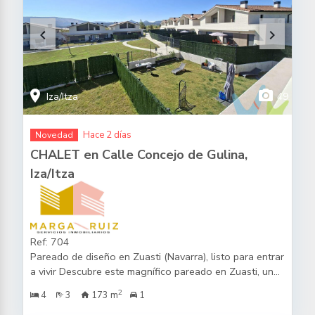
keyboard_arrow_left
keyboard_arrow_right
location_on
photo_camera
Iza/Itza
49
Hace 2 días
Novedad
CHALET en Calle Concejo de Gulina,
Iza/Itza
Ref: 704
Pareado de diseño en Zuasti (Navarra), listo para entrar
a vivir Descubre este magnífico pareado en Zuasti, una
vivienda moderna y eficiente, ubicada en un entorno
2
4
3
173 m
1
tranquilo y rodeado de naturaleza, con excelentes