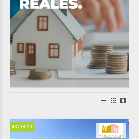
menu
apps
map
437.000 €