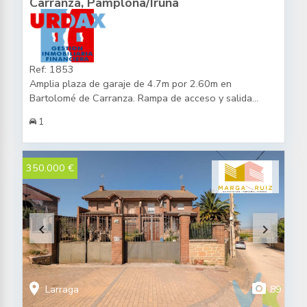
Carranza, Pamplona/Iruña
aproximadamente un 2% sobre el precio de compra).
Honorarios de la agencia a cargo del vendedor. NO SE
COBRA HONORARIOS AL COMPRADOR.
Ref: 1853
Amplia plaza de garaje de 4.7m por 2.60m en
Bartolomé de Carranza. Rampa de acceso y salida
separadas.
1
350.000 €
keyboard_arrow_left
keyboard_arrow_right
location_on
photo_camera
Larraga
89