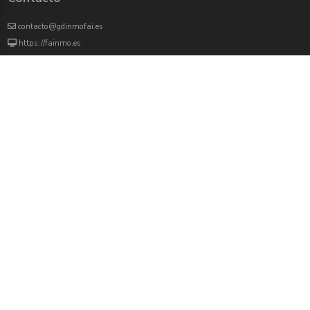
contacto@gdinmofai.es
https://fainmo.es
VIVEKU
4000 agentes inmobiliarios han revisado previamente todas las propiedades que
aparecen en este portal
Redes sociales:
Twitter
Facebook
Instagram
Youtube