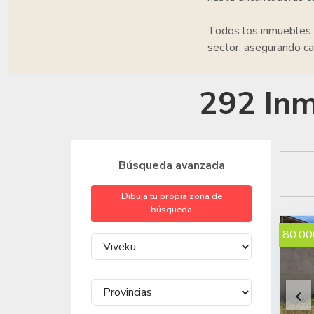
Todos los inmuebles
sector, asegurando ca
292 Inm
Búsqueda avanzada
Dibuja tu propia zona de
búsqueda
80.00
keyboard_arrow_left