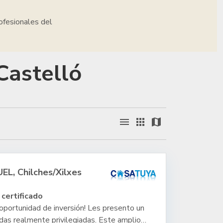
ofesionales del
Castelló
menu
apps
map
L, Chilches/Xilxes
 certificado
 oportunidad de inversión! Les presento un
as realmente privilegiadas. Este amplio