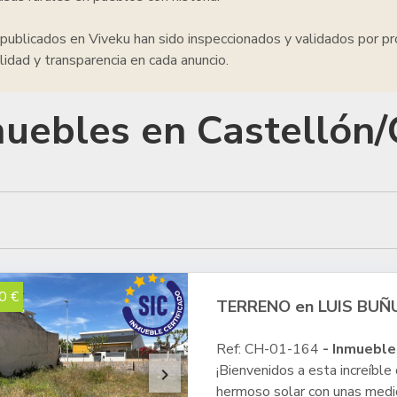
publicados en Viveku han sido inspeccionados y validados por pr
lidad y transparencia en cada anuncio.
uebles en Castellón/
0 €
TERRENO en LUIS BUÑUE
Ref: CH-01-164
- Inmueble
¡Bienvenidos a esta increíble
keyboard_arrow_right
hermoso solar con unas medid