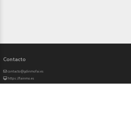
Contacto
contacto@gdinmofai.es
https://fainmo.es
VIVEKU
4000 agentes inmobiliarios han revisado previamente todas las propiedades que
aparecen en este portal