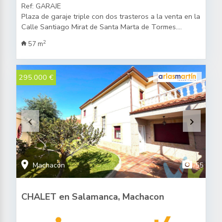
Ref: GARAJE
Plaza de garaje triple con dos trasteros a la venta en la
Calle Santiago Mirat de Santa Marta de Tormes.
Céntrica, cerrada con trapa y puerta automática.
2
57 m
295.000 €
keyboard_arrow_left
keyboard_arrow_right
location_on
photo_camera
Machacón
55
CHALET en Salamanca, Machacon