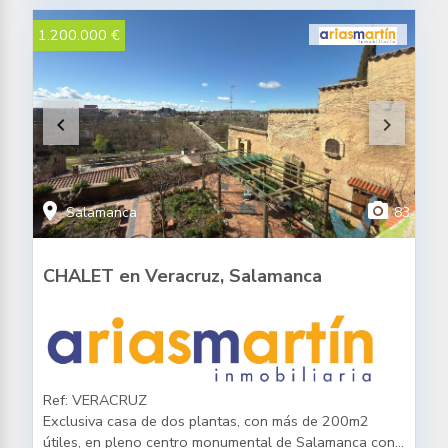
1.200.000 €
keyboard_arrow_left
keyboard_arrow_right
location_on
photo_camera
Salamanca
83
CHALET en Veracruz, Salamanca
Ref: VERACRUZ
Exclusiva casa de dos plantas, con más de 200m2
útiles, en pleno centro monumental de Salamanca con