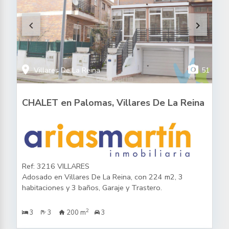
keyboard_arrow_left
keyboard_arrow_right
location_on
photo_camera
Villares De La Reina
51
CHALET en Palomas, Villares De La Reina
Ref: 3216 VILLARES
Adosado en Villares De La Reina, con 224 m2, 3
habitaciones y 3 baños, Garaje y Trastero.
2
3
3
200 m
3