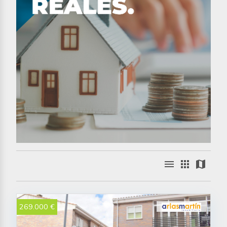
menu
apps
map
269.000 €