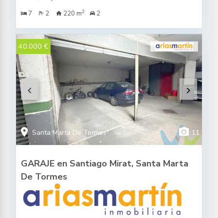
jardín de 174m2 con impresionantes vistas.
2
7
2
220 m
2
40.000 €
keyboard_arrow_left
keyboard_arrow_right
location_on
photo_camera
Santa Marta De Tormes
11
GARAJE en Santiago Mirat, Santa Marta
De Tormes