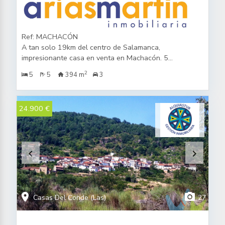
Ref: MACHACÓN
A tan solo 19km del centro de Salamanca,
impresionante casa en venta en Machacón. 5
dormitorios y 5 baños. Salón de 60m2. Piscina,
2
5
5
394 m
3
barbacoa, solarium...
24.900 €
keyboard_arrow_left
keyboard_arrow_right
location_on
photo_camera
Casas Del Conde (Las)
27