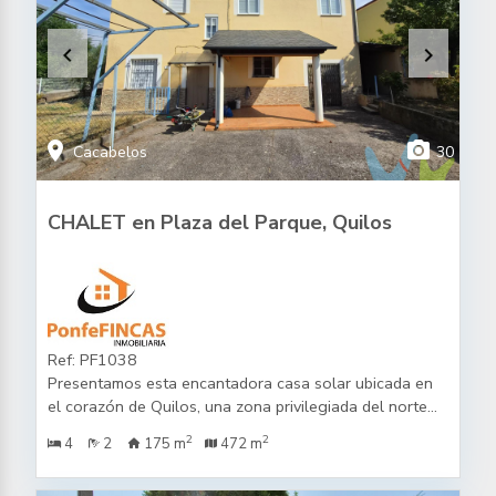
keyboard_arrow_left
keyboard_arrow_right
location_on
photo_camera
Cacabelos
30
CHALET en Plaza del Parque, Quilos
Ref: PF1038
Presentamos esta encantadora casa solar ubicada en
el corazón de Quilos, una zona privilegiada del norte
de España. Con una superficie construida de 180 m²
2
2
4
2
175 m
472 m
(175 m² útiles), este inmueble se encuentra listo para
entrar a vivir. La propiedad cuenta con cuatro