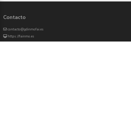
Contacto
contacto@gdinmofai.es
https://fainmo.es
VIVEKU
4000 agentes inmobiliarios han revisado previamente todas las propiedades que
aparecen en este portal
Redes sociales:
Twitter
Facebook
Instagram