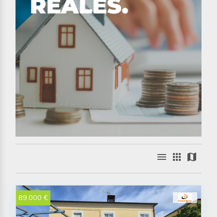
menu
apps
map
89.000 €