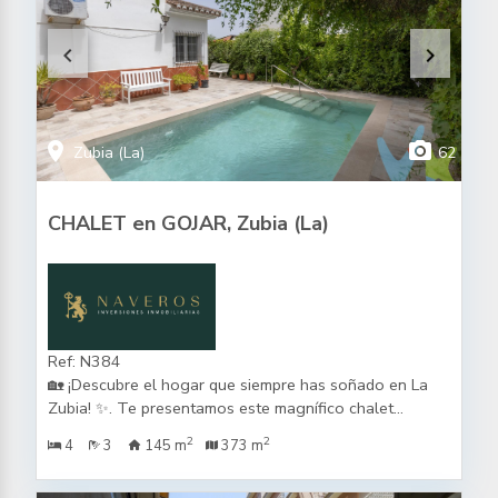
keyboard_arrow_left
keyboard_arrow_right
location_on
photo_camera
Zubia (La)
62
CHALET en GOJAR, Zubia (La)
Ref: N384
🏡 ¡Descubre el hogar que siempre has soñado en La
Zubia! ✨. Te presentamos este magnífico chalet
pareado, ubicado muy cerca del centro del pueblo, en
2
2
4
3
145 m
373 m
una de las zonas más cotizadas de La Zubia, perfecto
para quienes buscan amplitud, confort y tranquilidad, a