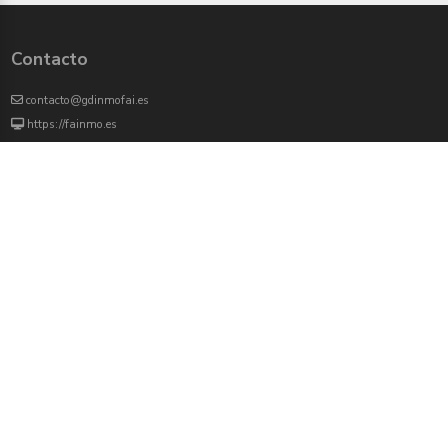
Contacto
contacto@gdinmofai.es
https://fainmo.es
VIVEKU
4000 agentes inmobiliarios han revisado previamente todas las propiedades que
aparecen en este portal
Redes sociales:
Twitter
Facebook
Instagram