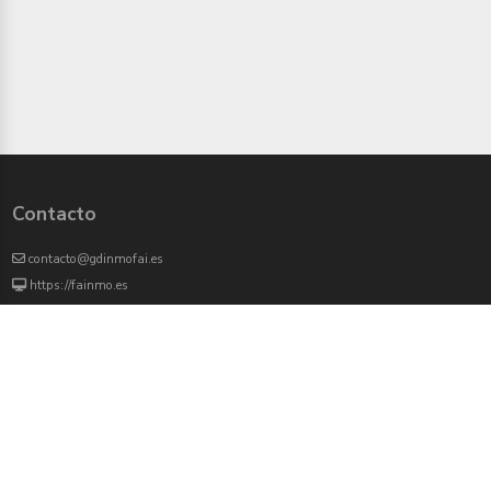
Contacto
contacto@gdinmofai.es
https://fainmo.es
VIVEKU
4000 agentes inmobiliarios han revisado previamente todas las propiedades que
aparecen en este portal