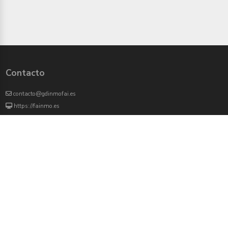
Contacto
contacto@gdinmofai.es
https://fainmo.es
VIVEKU
4000 agentes inmobiliarios han revisado previamente todas las propiedades que
aparecen en este portal
Redes sociales: