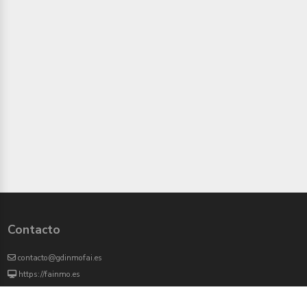
Contacto
contacto@gdinmofai.es
https://fainmo.es