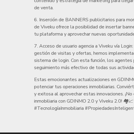
contenido y estrategia de marketing para llegar
de venta.
6. Inserción de BANNERS publicitarios para monet
de Viveku ofrece la posibilidad de insertar banne
tu plataforma y aprovechar nuevas oportunidad
7. Acceso de usuario agencia a Viveku vía Login: 
gestión de visitas y ofertas, hemos implementa
sistema de login. Con esta función, los agentes
seguimiento más efectivo de todas sus activida
Estas emocionantes actualizaciones en GDINMO 
potenciar tus operaciones inmobiliarias. Conviér
y exitosa al aprovechar estas innovaciones. ¡No
inmobiliaria con GDINMO 2.0 y Viveku 2.0! 
#TecnologíaInmobiliaria #PropiedadesInteligen