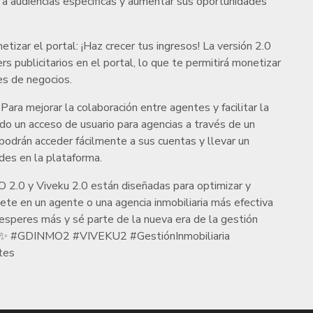
 a audiencias específicas y aumentar sus oportunidades
izar el portal: ¡Haz crecer tus ingresos! La versión 2.0
rs publicitarios en el portal, lo que te permitirá monetizar
es de negocios.
Para mejorar la colaboración entre agentes y facilitar la
do un acceso de usuario para agencias a través de un
 podrán acceder fácilmente a sus cuentas y llevar un
des en la plataforma.
2.0 y Viveku 2.0 están diseñadas para optimizar y
tete en un agente o una agencia inmobiliaria más efectiva
 esperes más y sé parte de la nueva era de la gestión
📈✨ #GDINMO2 #VIVEKU2 #GestiónInmobiliaria
tes